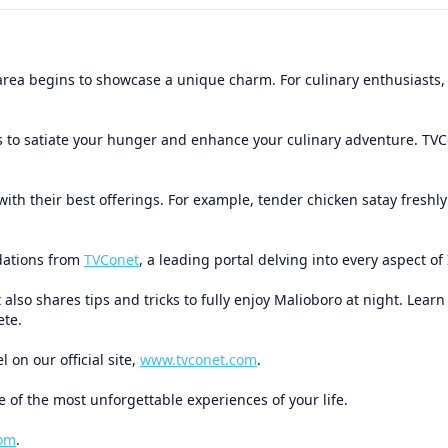
ea begins to showcase a unique charm. For culinary enthusiasts, n
s to satiate your hunger and enhance your culinary adventure. TVC
th their best offerings. For example, tender chicken satay freshly s
dations from
TVConet
, a leading portal delving into every aspect o
so shares tips and tricks to fully enjoy Malioboro at night. Learn 
ete.
 on our official site,
www.tvconet.com
.
of the most unforgettable experiences of your life.
com
.