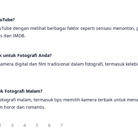
ouTube?
Tube dengan melihat berbagai faktor seperti sensasi menonton, 
es dan IMDB.
k untuk Fotografi Anda?
era digital dan film tradisional dalam fotografi, termasuk keleb
uk Fotografi Malam?
fotografi malam, termasuk tips memilih kamera terbaik untuk m
m horor dan romantis.
2
3
4
5
6
7