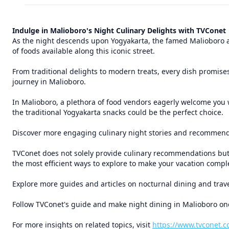
Indulge in Malioboro's Night Culinary Delights with TVConet
As the night descends upon Yogyakarta, the famed Malioboro ar
of foods available along this iconic street.
From traditional delights to modern treats, every dish promise
journey in Malioboro.
In Malioboro, a plethora of food vendors eagerly welcome you wi
the traditional Yogyakarta snacks could be the perfect choice.
Discover more engaging culinary night stories and recommen
TVConet does not solely provide culinary recommendations but al
the most efficient ways to explore to make your vacation compl
Explore more guides and articles on nocturnal dining and travel
Follow TVConet's guide and make night dining in Malioboro one 
For more insights on related topics, visit
https://www.tvconet.