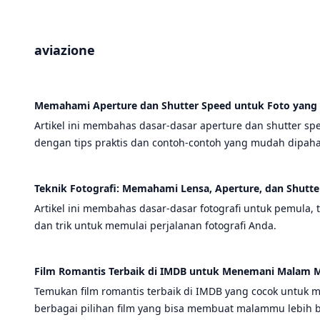
aviazione
Memahami Aperture dan Shutter Speed untuk Foto yang 
Artikel ini membahas dasar-dasar aperture dan shutter s
dengan tips praktis dan contoh-contoh yang mudah dipah
Teknik Fotografi: Memahami Lensa, Aperture, dan Shutt
Artikel ini membahas dasar-dasar fotografi untuk pemula,
dan trik untuk memulai perjalanan fotografi Anda.
Film Romantis Terbaik di IMDB untuk Menemani Malam
Temukan film romantis terbaik di IMDB yang cocok untuk
berbagai pilihan film yang bisa membuat malammu lebih 