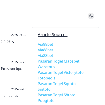
Toggle
Article Sources
2025-06-30
bih baik,
Aia88bet
Aia88bet
Aia88bet
Pasaran Togel Mapsbet
2025-06-28
Wazetoto
. Temukan tips
Pasaran Togel Victorytoto
Totopedia
Pasaran Togel Sqtoto
Sintoto
2025-06-26
Pasaran Togel S8toto
ni membahas
Pubgtoto