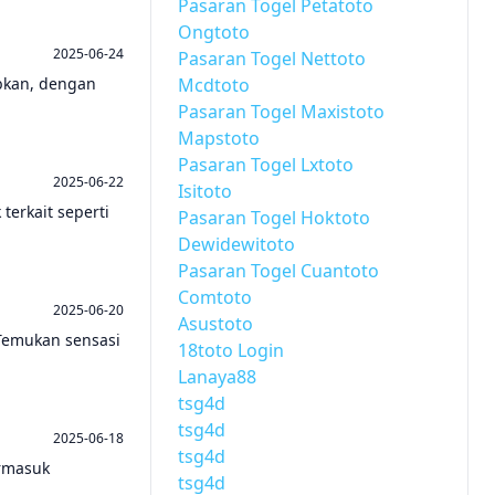
Pasaran Togel Petatoto
Ongtoto
2025-06-24
Pasaran Togel Nettoto
bkan, dengan
Mcdtoto
Pasaran Togel Maxistoto
Mapstoto
Pasaran Togel Lxtoto
2025-06-22
Isitoto
terkait seperti
Pasaran Togel Hoktoto
Dewidewitoto
Pasaran Togel Cuantoto
Comtoto
2025-06-20
Asustoto
 Temukan sensasi
18toto Login
Lanaya88
tsg4d
tsg4d
2025-06-18
tsg4d
ermasuk
tsg4d