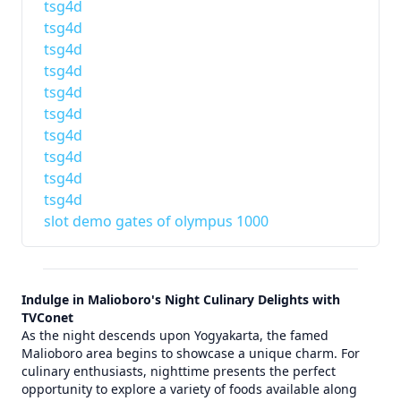
tsg4d
tsg4d
tsg4d
tsg4d
tsg4d
tsg4d
tsg4d
tsg4d
tsg4d
tsg4d
slot demo gates of olympus 1000
Indulge in Malioboro's Night Culinary Delights with
TVConet
As the night descends upon Yogyakarta, the famed
Malioboro area begins to showcase a unique charm. For
culinary enthusiasts, nighttime presents the perfect
opportunity to explore a variety of foods available along