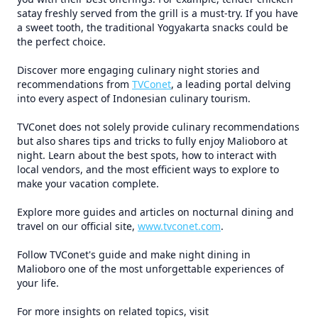
satay freshly served from the grill is a must-try. If you have
a sweet tooth, the traditional Yogyakarta snacks could be
the perfect choice.
Discover more engaging culinary night stories and
recommendations from
TVConet
, a leading portal delving
into every aspect of Indonesian culinary tourism.
TVConet does not solely provide culinary recommendations
but also shares tips and tricks to fully enjoy Malioboro at
night. Learn about the best spots, how to interact with
local vendors, and the most efficient ways to explore to
make your vacation complete.
Explore more guides and articles on nocturnal dining and
travel on our official site,
www.tvconet.com
.
Follow TVConet's guide and make night dining in
Malioboro one of the most unforgettable experiences of
your life.
For more insights on related topics, visit