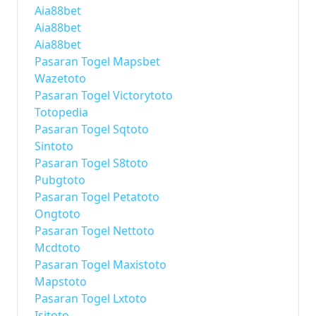
Aia88bet
Aia88bet
Aia88bet
Pasaran Togel Mapsbet
Wazetoto
Pasaran Togel Victorytoto
Totopedia
Pasaran Togel Sqtoto
Sintoto
Pasaran Togel S8toto
Pubgtoto
Pasaran Togel Petatoto
Ongtoto
Pasaran Togel Nettoto
Mcdtoto
Pasaran Togel Maxistoto
Mapstoto
Pasaran Togel Lxtoto
Isitoto