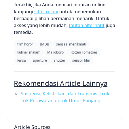
Terakhir, jika Anda mencari hiburan online,
kunjungi
situs resmi
untuk menemukan
berbagai pilihan permainan menarik. Untuk
akses yang lebih mudah,
tautan alternatif
juga
tersedia.
film horor
IMDB
sensasi menikmati
kuliner malam
Malioboro
Rotten Tomatoes
lensa
aperture
shutter
sensor film
Rekomendasi Article Lainnya
Suspensi, Kelistrikan, dan Transmisi Truk:
Trik Perawatan untuk Umur Panjang
Article Sources