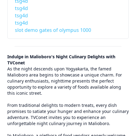
tsg4d
tsg4d
tsg4d
tsg4d
slot demo gates of olympus 1000
Indulge in Malioboro's Night Culinary Delights with
TVConet
As the night descends upon Yogyakarta, the famed
Malioboro area begins to showcase a unique charm. For
culinary enthusiasts, nighttime presents the perfect
opportunity to explore a variety of foods available along
this iconic street.
From traditional delights to modern treats, every dish
promises to satiate your hunger and enhance your culinary
adventure. TVConet invites you to experience an
unforgettable night culinary journey in Malioboro.
In Malioboro, a plethora of food vendors eagerly welcome